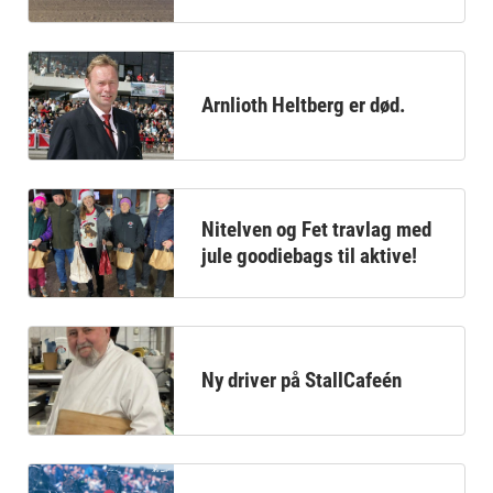
Arnlioth Heltberg er død.
Nitelven og Fet travlag med
jule goodiebags til aktive!
Ny driver på StallCafeén