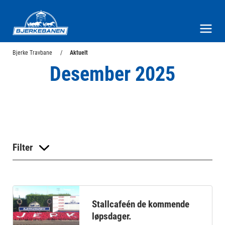
Bjerke Travbane
Meny og søk
Bjerke Travbane
Aktuelt
Desember 2025
Filter
Stallcafeén de kommende
løpsdager.