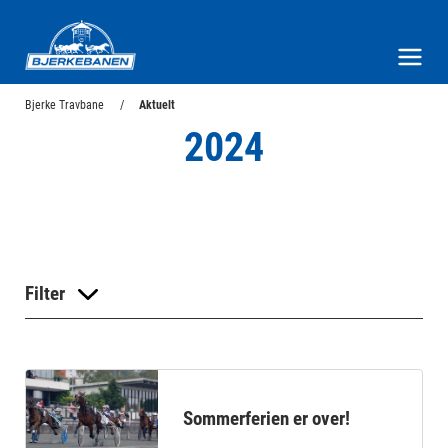
Bjerke Travbane
Meny og søk
Bjerke Travbane
Aktuelt
2024
Filter
Sommerferien er over!