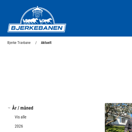
Bjerke Travbane
Bjerke Travbane
Aktuelt
År / måned
Vis alle
2026