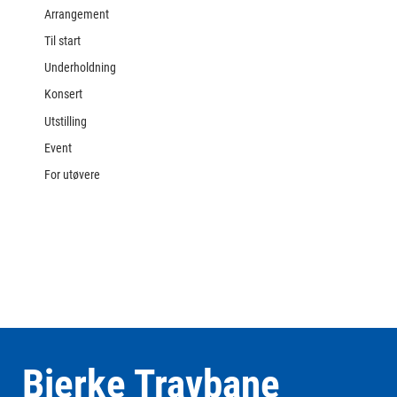
Arrangement
Til start
Underholdning
Konsert
Utstilling
Event
For utøvere
Bjerke Travbane