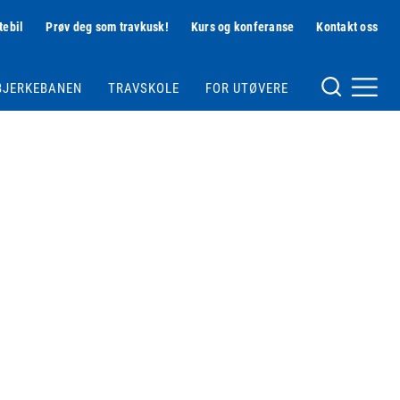
tebil
Prøv deg som travkusk!
Kurs og konferanse
Kontakt oss
Hjelpemeny
BJERKEBANEN
TRAVSKOLE
FOR UTØVERE
Meny og søk