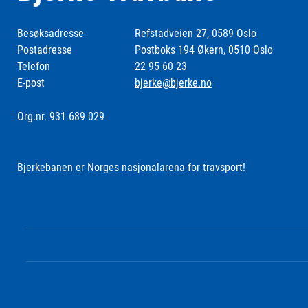
Besøksadresse
Refstadveien 27, 0589 Oslo
Postadresse
Postboks 194 Økern, 0510 Oslo
Telefon
22 95 60 23
E-post
bjerke@bjerke.no
Org.nr. 931 689 029
Bjerkebanen er Norges nasjonalarena for travsport!
Følg oss i sosiale medier: