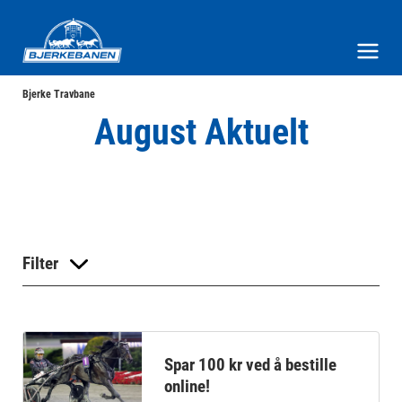
Bjerke Travbane
Meny og søk
Bjerke Travbane
August Aktuelt
Filter
Spar 100 kr ved å bestille
online!