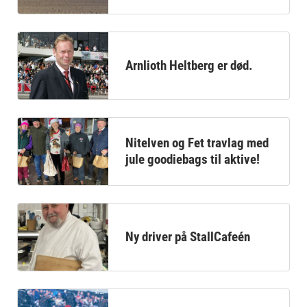
Arnlioth Heltberg er død.
Nitelven og Fet travlag med
jule goodiebags til aktive!
Ny driver på StallCafeén