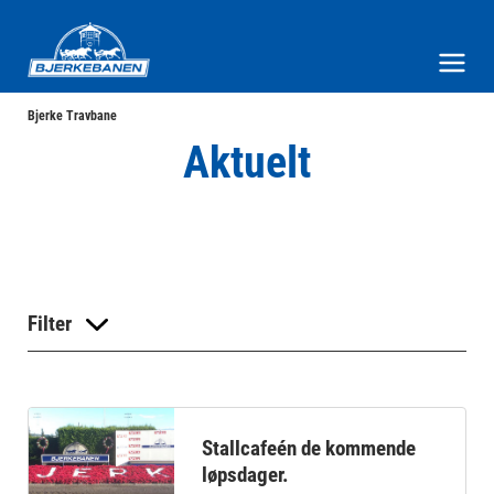
Bjerke Travbane
Meny og søk
Bjerke Travbane
Aktuelt
Filter
Stallcafeén de kommende
løpsdager.