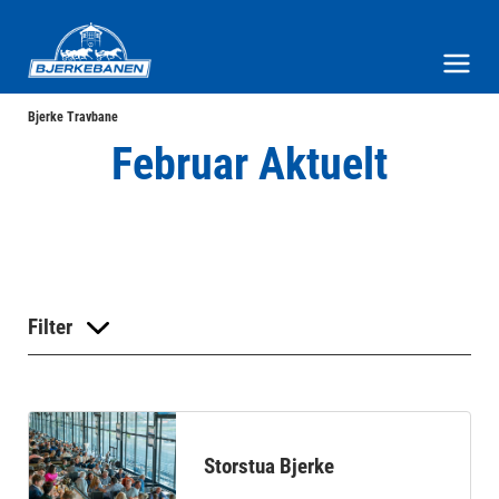
Bjerke Travbane
Meny og søk
Bjerke Travbane
Februar Aktuelt
Filter
Storstua Bjerke