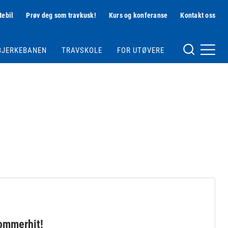
tebil
Prøv deg som travkusk!
Kurs og konferanse
Kontakt oss
Hjelpemeny
BJERKEBANEN
TRAVSKOLE
FOR UTØVERE
Meny og søk
sommerhit!