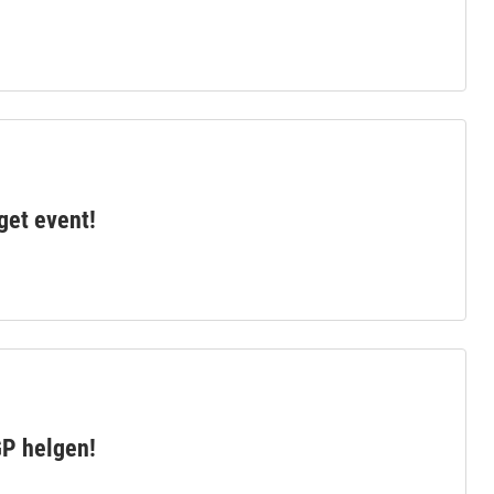
et event!
OGP helgen!