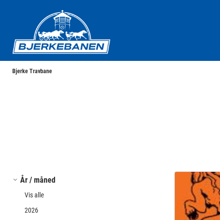
Bjerke Travbane
Bjerke Travbane
År / måned
Vis alle
2026