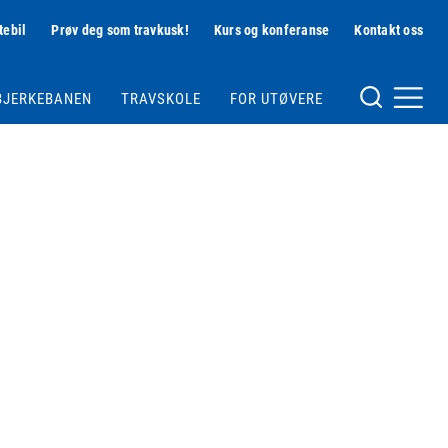
tebil
Prøv deg som travkusk!
Kurs og konferanse
Kontakt oss
Hjelpemeny
BJERKEBANEN
TRAVSKOLE
FOR UTØVERE
Meny og søk