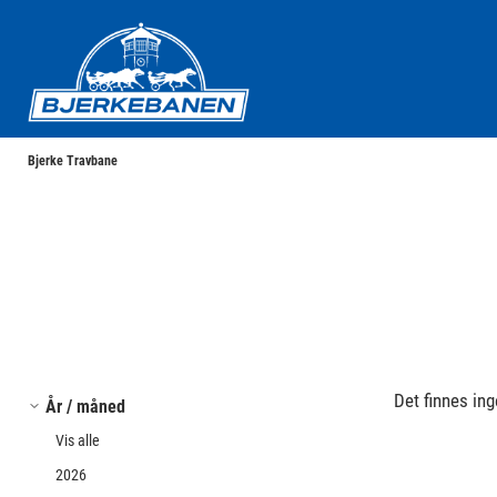
Bjerke Travbane
Bjerke Travbane
Det finnes ing
År / måned
Vis alle
2026