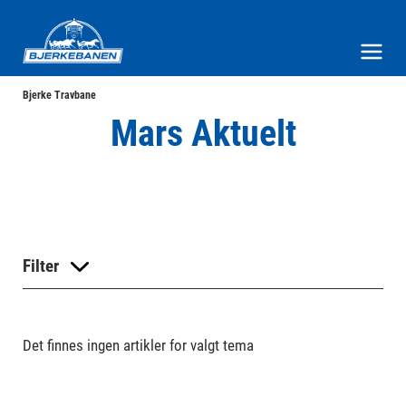
Bjerke Travbane
Meny og søk
Bjerke Travbane
Mars Aktuelt
Filter
Det finnes ingen artikler for valgt tema