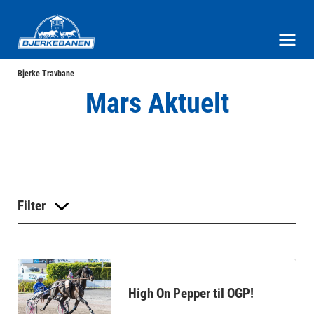
Bjerke Travbane
Meny og søk
Bjerke Travbane
Mars Aktuelt
Filter
High On Pepper til OGP!