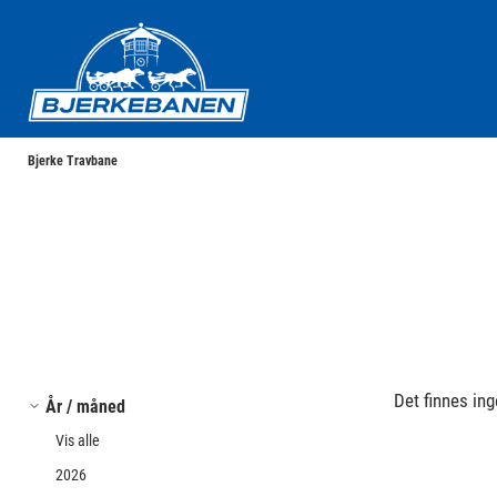
Bjerke Travbane
Bjerke Travbane
Det finnes ing
År / måned
Vis alle
2026