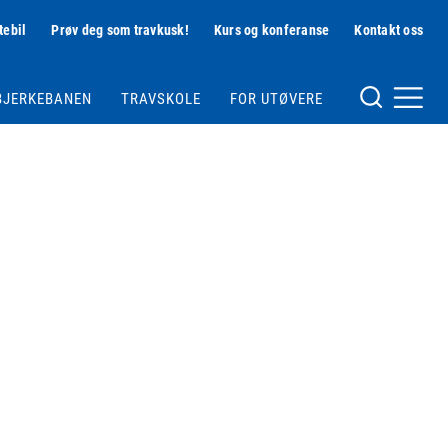
tebil
Prøv deg som travkusk!
Kurs og konferanse
Kontakt oss
Hjelpemeny
BJERKEBANEN
TRAVSKOLE
FOR UTØVERE
Meny og søk