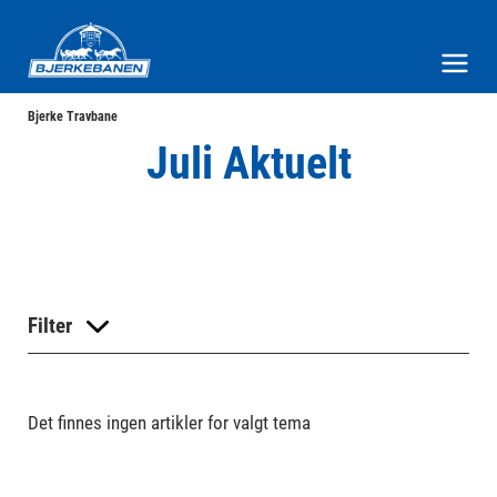
Bjerke Travbane
Meny og søk
Bjerke Travbane
Juli Aktuelt
Filter
Det finnes ingen artikler for valgt tema