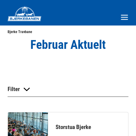
Bjerke Travbane
Meny og søk
Bjerke Travbane
Februar Aktuelt
Filter
Storstua Bjerke