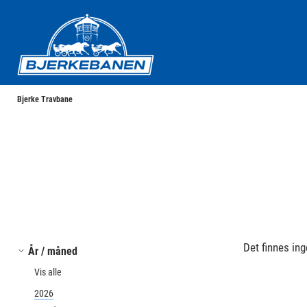
Bjerke Travbane
Bjerke Travbane
Det finnes ing
År / måned
Vis alle
2026