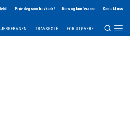
tebil
Prøv deg som travkusk!
Kurs og konferanse
Kontakt oss
Hjelpemeny
BJERKEBANEN
TRAVSKOLE
FOR UTØVERE
Meny og søk