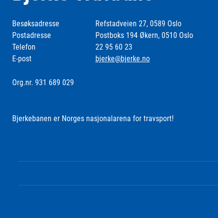
Besøksadresse
Refstadveien 27, 0589 Oslo
Postadresse
Postboks 194 Økern, 0510 Oslo
Telefon
22 95 60 23
E-post
bjerke@bjerke.no
Org.nr. 931 689 029
Bjerkebanen er Norges nasjonalarena for travsport!
Følg oss i sosiale medier: