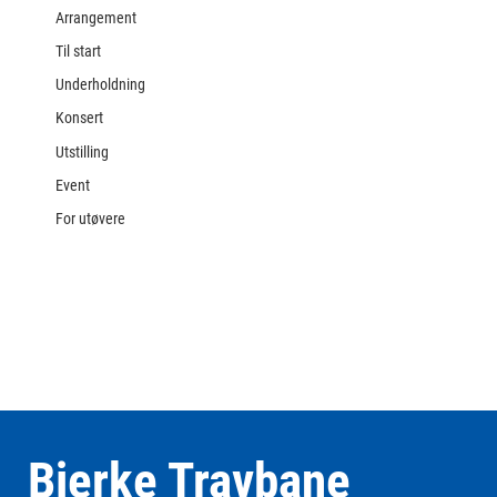
Arrangement
Til start
Underholdning
Konsert
Utstilling
Event
For utøvere
Bjerke Travbane