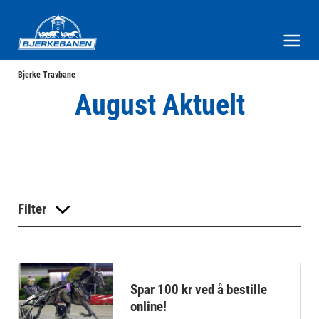
Bjerke Travbane
Meny og søk
Bjerke Travbane
August Aktuelt
Filter
Spar 100 kr ved å bestille
online!