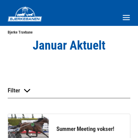
Bjerke Travbane
Meny og søk
Bjerke Travbane
Januar Aktuelt
Filter
Summer Meeting vokser!