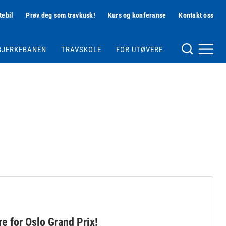
tebil
Prøv deg som travkusk!
Kurs og konferanse
Kontakt oss
Hjelpemeny
BJERKEBANEN
TRAVSKOLE
FOR UTØVERE
Meny og søk
e for Oslo Grand Prix!