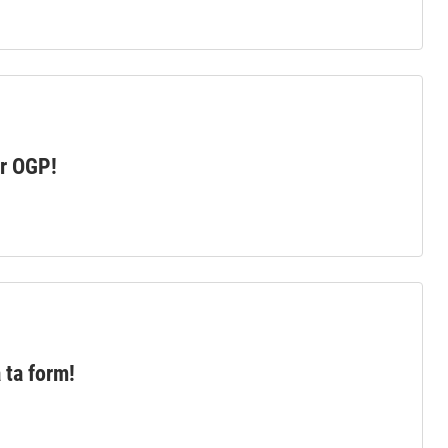
or OGP!
 ta form!