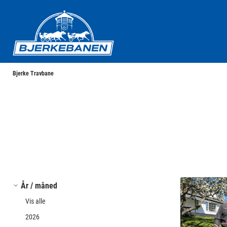
Bjerke Travbane
Bjerke Travbane
År / måned
Vis alle
2026