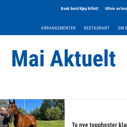
Book bord/Kjøp billett
Utleie av hes
ARRANGEMENTER
RESTAURANT
OM 
Mai Aktuelt
To nye topphester klar