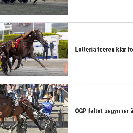
Lotteria toeren klar f
OGP feltet begynner å