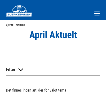
Bjerke Travbane
Meny og søk
Bjerke Travbane
April Aktuelt
Filter
Det finnes ingen artikler for valgt tema