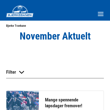
Bjerke Travbane
Meny og søk
Bjerke Travbane
November Aktuelt
Filter
Mange spennende
løpsdager fremover!