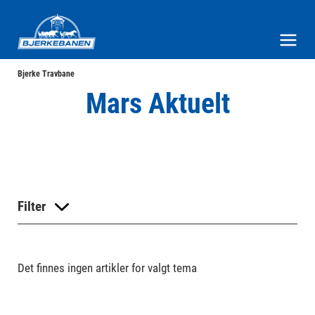
Bjerke Travbane
Meny og søk
Bjerke Travbane
Mars Aktuelt
Filter
Det finnes ingen artikler for valgt tema