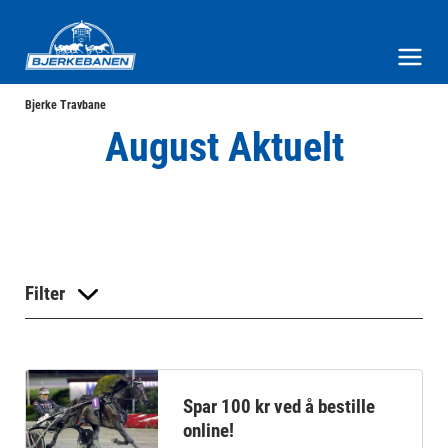
Bjerke Travbane
Meny og søk
Bjerke Travbane
August Aktuelt
Filter
Spar 100 kr ved å bestille
online!