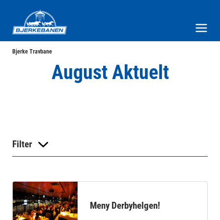
Bjerke Travbane
Meny og søk
Bjerke Travbane
August Aktuelt
Filter
Meny Derbyhelgen!