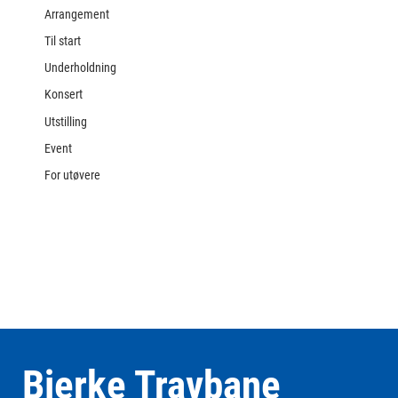
Arrangement
Til start
Underholdning
Konsert
Utstilling
Event
For utøvere
Bjerke Travbane