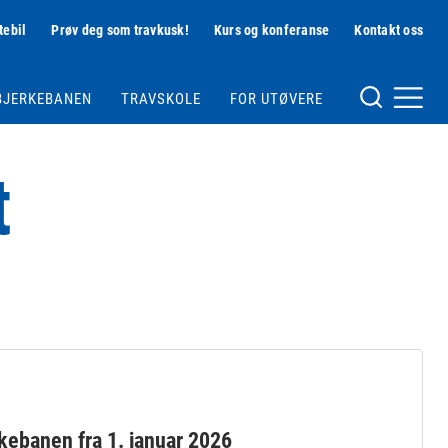
tebil
Prøv deg som travkusk!
Kurs og konferanse
Kontakt oss
Hjelpemeny
BJERKEBANEN
TRAVSKOLE
FOR UTØVERE
Meny og søk
t
rkebanen fra 1. januar 2026