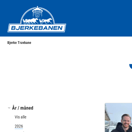
Bjerke Travbane
Bjerke Travbane
År / måned
Vis alle
2026