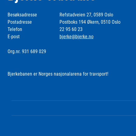
Besøksadresse
Refstadveien 27, 0589 Oslo
Postadresse
Postboks 194 Økern, 0510 Oslo
Telefon
22 95 60 23
E-post
bjerke@bjerke.no
Org.nr. 931 689 029
Bjerkebanen er Norges nasjonalarena for travsport!
Følg oss i sosiale medier: