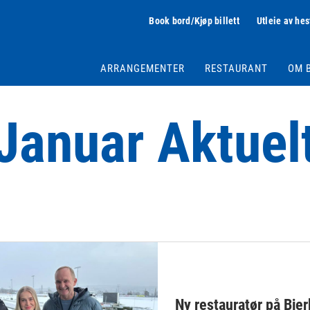
Book bord/Kjøp billett
Utleie av hes
ARRANGEMENTER
RESTAURANT
OM 
Januar Aktuel
Ny restauratør på Bje