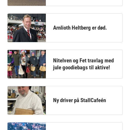
Arnlioth Heltberg er død.
Nitelven og Fet travlag med
jule goodiebags til aktive!
Ny driver på StallCafeén