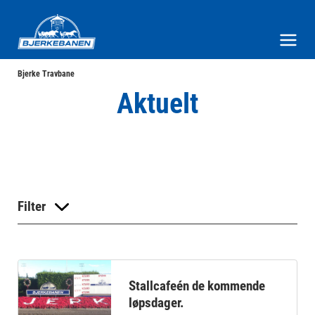
Bjerke Travbane
Meny og søk
Bjerke Travbane
Aktuelt
Filter
Stallcafeén de kommende
løpsdager.