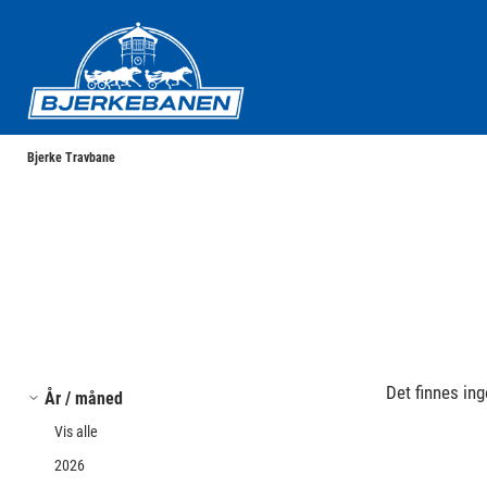
Bjerke Travbane
Bjerke Travbane
Det finnes ing
År / måned
Vis alle
2026