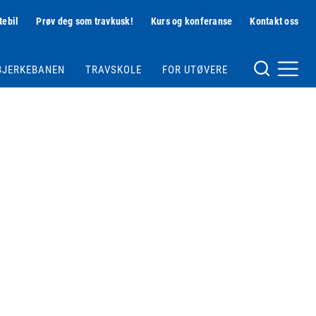
tebil
Prøv deg som travkusk!
Kurs og konferanse
Kontakt oss
Hjelpemeny
BJERKEBANEN
TRAVSKOLE
FOR UTØVERE
Meny og søk