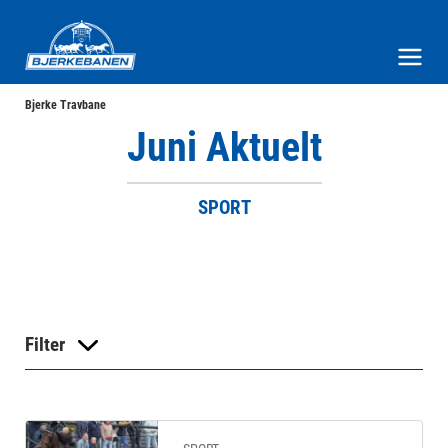
Bjerke Travbane
Meny og søk
Bjerke Travbane
Juni Aktuelt
SPORT
Filter