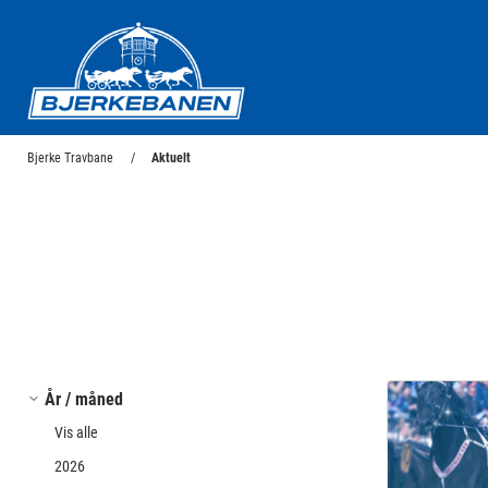
Bjerke Travbane
Bjerke Travbane
Aktuelt
År / måned
Vis alle
2026