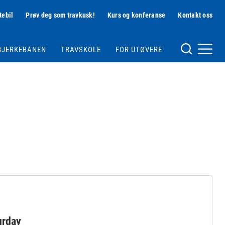
tebil
Prøv deg som travkusk!
Kurs og konferanse
Kontakt oss
Hjelpemeny
BJERKEBANEN
TRAVSKOLE
FOR UTØVERE
Meny og søk
urday