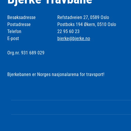
Besøksadresse
Refstadveien 27, 0589 Oslo
Postadresse
Postboks 194 Økern, 0510 Oslo
Telefon
22 95 60 23
E-post
bjerke@bjerke.no
Org.nr. 931 689 029
Bjerkebanen er Norges nasjonalarena for travsport!
Følg oss i sosiale medier: