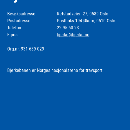
Besøksadresse
Refstadveien 27, 0589 Oslo
Postadresse
Postboks 194 Økern, 0510 Oslo
Telefon
22 95 60 23
E-post
bjerke@bjerke.no
Org.nr. 931 689 029
Bjerkebanen er Norges nasjonalarena for travsport!
Følg oss i sosiale medier: