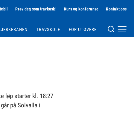
tebil
Prøv deg som travkusk!
Kurs og konferanse
Kontakt oss
Hjelpemeny
BJERKEBANEN
TRAVSKOLE
FOR UTØVERE
Meny og søk
 løp starter kl. 18:27
går på Solvalla i