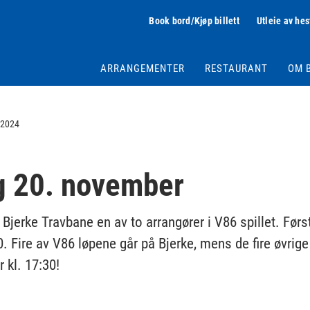
Book bord/Kjøp billett
Utleie av hes
ARRANGEMENTER
RESTAURANT
OM 
 2024
g 20. november
jerke Travbane en av to arrangører i V86 spillet. Første
0. Fire av V86 løpene går på Bjerke, mens de fire øvrige 
 kl. 17:30!