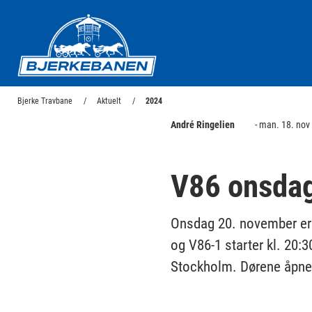
Bjerke Travbane
Bjerke Travbane
Aktuelt
2024
André Ringelien
- man. 18. nov
V86 onsda
Onsdag 20. november er B
og V86-1 starter kl. 20:3
Stockholm. Dørene åpner