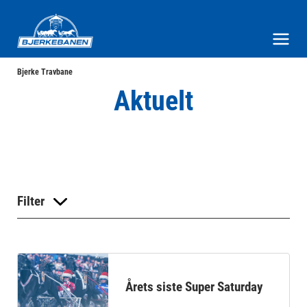
Bjerke Travbane
Meny og søk
Bjerke Travbane
Aktuelt
Filter
Årets siste Super Saturday