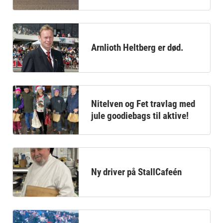
Arnlioth Heltberg er død.
Nitelven og Fet travlag med
jule goodiebags til aktive!
Ny driver på StallCafeén