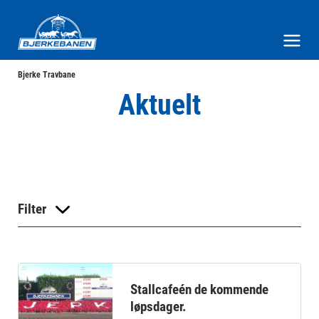
Bjerke Travbane
Meny og søk
Bjerke Travbane
Aktuelt
Filter
Stallcafeén de kommende
løpsdager.