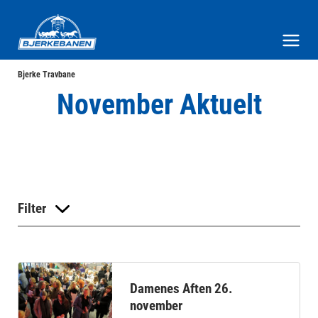
Bjerke Travbane
Meny og søk
Bjerke Travbane
November Aktuelt
Filter
Damenes Aften 26.
november