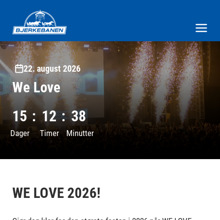
Bjerke Travbane
Meny og søk
22. august 2026
We Love
15
:
12
:
38
Dager
Timer
Minutter
WE LOVE 2026!