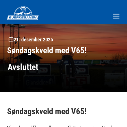
Bjerke Travbane
Meny og søk
21. desember 2025
Søndagskveld med V65!
Avsluttet
Søndagskveld med V65!