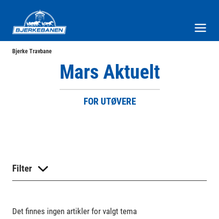
Bjerke Travbane
Meny og søk
Bjerke Travbane
Mars Aktuelt
FOR UTØVERE
Filter
Det finnes ingen artikler for valgt tema