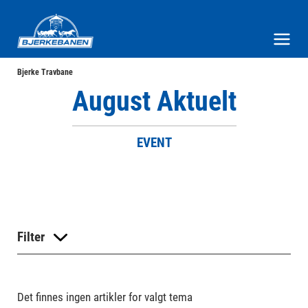
Bjerke Travbane
Meny og søk
Bjerke Travbane
August Aktuelt
EVENT
Filter
Det finnes ingen artikler for valgt tema