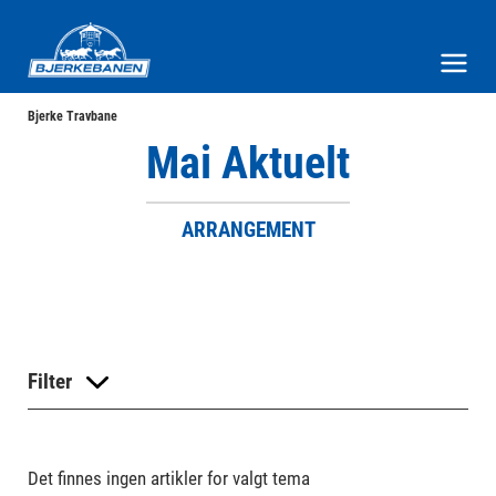
Bjerke Travbane
Meny og søk
Bjerke Travbane
Mai Aktuelt
ARRANGEMENT
Filter
Det finnes ingen artikler for valgt tema