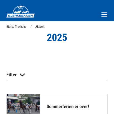
Bjerke Travbane
Meny og søk
Bjerke Travbane
Aktuelt
2025
Filter
Sommerferien er over!