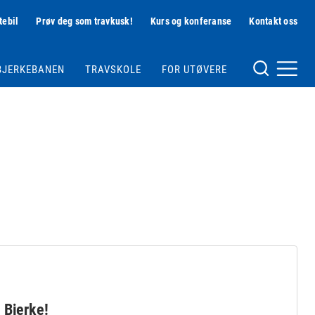
tebil
Prøv deg som travkusk!
Kurs og konferanse
Kontakt oss
Hjelpemeny
BJERKEBANEN
TRAVSKOLE
FOR UTØVERE
Meny og søk
 Bjerke!