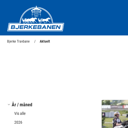
Bjerke Travbane
Bjerke Travbane
Aktuelt
År / måned
Vis alle
2026