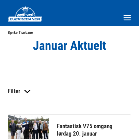
Bjerke Travbane
Meny og søk
Bjerke Travbane
Januar Aktuelt
Filter
Fantastisk V75 omgang
lørdag 20. januar