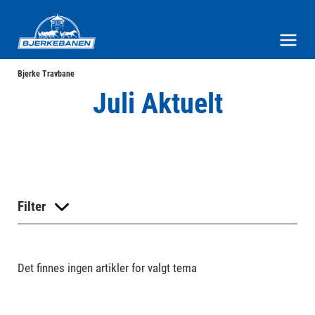
Bjerke Travbane
Meny og søk
Bjerke Travbane
Juli Aktuelt
Filter
Det finnes ingen artikler for valgt tema