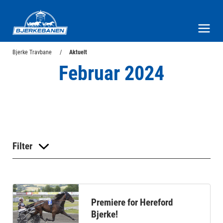
Bjerke Travbane
Meny og søk
Bjerke Travbane
Aktuelt
Februar 2024
Filter
Premiere for Hereford
Bjerke!