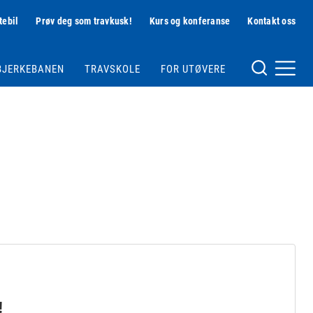
tebil
Prøv deg som travkusk!
Kurs og konferanse
Kontakt oss
Hjelpemeny
BJERKEBANEN
TRAVSKOLE
FOR UTØVERE
Meny og søk
!