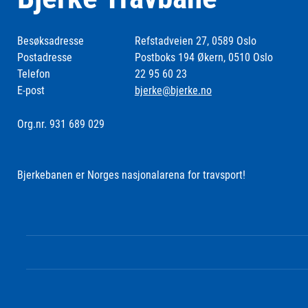
Besøksadresse
Refstadveien 27, 0589 Oslo
Postadresse
Postboks 194 Økern, 0510 Oslo
Telefon
22 95 60 23
E-post
bjerke@bjerke.no
Org.nr. 931 689 029
Bjerkebanen er Norges nasjonalarena for travsport!
Følg oss i sosiale medier: