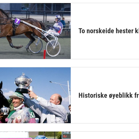
To norskeide hester k
Historiske øyeblikk f